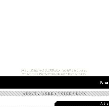
[PR] この広告は3ヶ月以上更新がないため表示されています。
ホームページを更新後24時間以内に表示されなくなります。
-Noa
ABOUT
/
WORK
/
VOICE
/
LINK
Abo