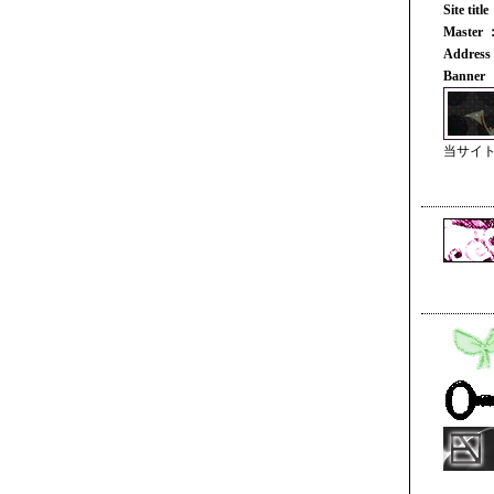
Site tit
Maste
Address 
Banner
当サイ