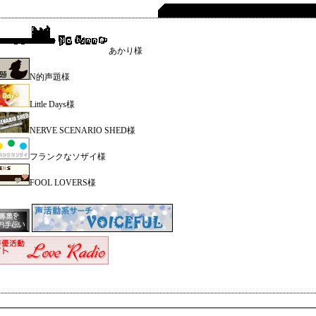
あかり様
N的声題様
Little Days様
NERVE SCENARIO SHED様
フランクなソザイ様
FOOL LOVERS様