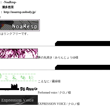
le ： -NoaResp-
r ： 瀬多悠里
： http://noaresp.nobody.jp/
 ：
トはリンクフリーです。
豚の丸焼き / みりんじょうゆ様
こえなに / 霧緑様
Performed voice / クロノ様
EXPRESSION VOICE / クロノ様