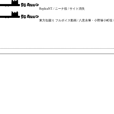
ReplicaNT. / ニーナ役 / サイト消失
東方缶蹴り フルボイス動画 / 八意永琳・小野塚小町役 /