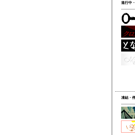
進行中
-----------
凍結・
-----------