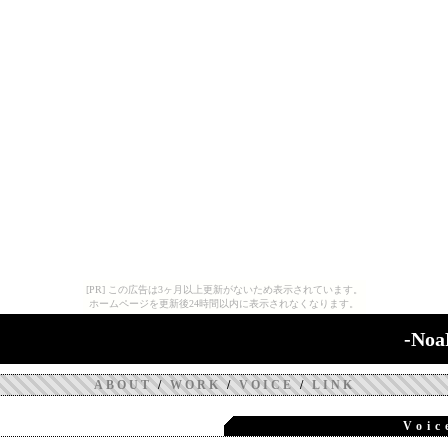
[PR] この広告は3ヶ月以上更新がないため表示されています。
ホームページを更新後24時間以内に表示されなくなります。
-Noa
ABOUT
/
WORK
/
VOICE
/
LINK
Voic